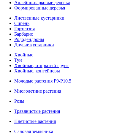
Аллейно-парковые деревья
Формированные деревья
Лиственные кустарники
Cирень
Гортензия
Барбарис
Рододендроны
Другие кустарники
Хвойные
Туи
Хвойные, открытый грунт
Хвойные, контейнеры
Молодые растения Р9-Р10.5
Многолетние растения
Розы
Травянистые растения
Плетистые растения
Садовая земляника