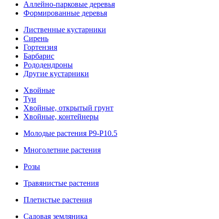
Аллейно-парковые деревья
Формированные деревья
Лиственные кустарники
Cирень
Гортензия
Барбарис
Рододендроны
Другие кустарники
Хвойные
Туи
Хвойные, открытый грунт
Хвойные, контейнеры
Молодые растения Р9-Р10.5
Многолетние растения
Розы
Травянистые растения
Плетистые растения
Садовая земляника