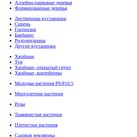
Аллейно-парковые деревья
Формированные деревья
Лиственные кустарники
Cирень
Гортензия
Барбарис
Рододендроны
Другие кустарники
Хвойные
Туи
Хвойные, открытый грунт
Хвойные, контейнеры
Молодые растения Р9-Р10.5
Многолетние растения
Розы
Травянистые растения
Плетистые растения
Садовая земляника