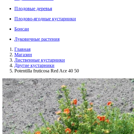
Плодовые деревья
Плодово-ягодные кустарники
Бонсаи
Луковичные растения
Главная
Магазин
Лиственные кустарники
Другие кустарники
Potentilla fruticosa Red Ace 40 50