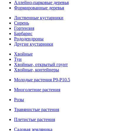
Аллейно-парковые деревья
Формированные деревья
Лиственные кустарники
Cирень
Гортензия
Барбарис
Рододендроны
Другие кустарники
Хвойные
Туи
Хвойные, открытый грунт
Хвойные, контейнеры
Молодые растения Р9-Р10.5
Многолетние растения
Розы
Травянистые растения
Плетистые растения
Садовая земляника