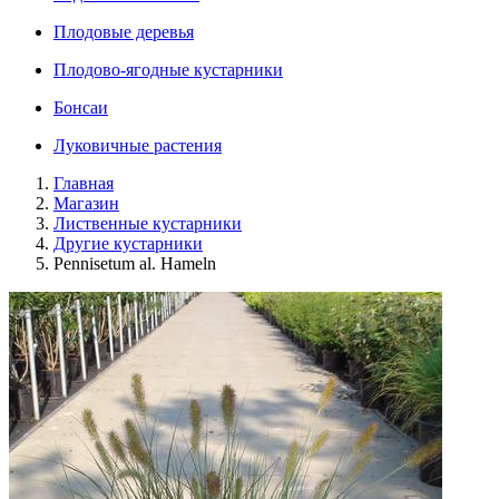
Плодовые деревья
Плодово-ягодные кустарники
Бонсаи
Луковичные растения
Главная
Магазин
Лиственные кустарники
Другие кустарники
Pennisetum al. Hameln