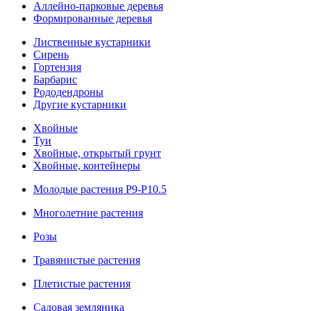
Аллейно-парковые деревья
Формированные деревья
Лиственные кустарники
Cирень
Гортензия
Барбарис
Рододендроны
Другие кустарники
Хвойные
Туи
Хвойные, открытый грунт
Хвойные, контейнеры
Молодые растения Р9-Р10.5
Многолетние растения
Розы
Травянистые растения
Плетистые растения
Садовая земляника