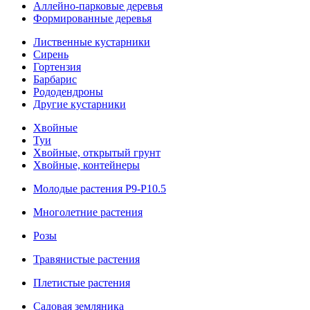
Аллейно-парковые деревья
Формированные деревья
Лиственные кустарники
Cирень
Гортензия
Барбарис
Рододендроны
Другие кустарники
Хвойные
Туи
Хвойные, открытый грунт
Хвойные, контейнеры
Молодые растения Р9-Р10.5
Многолетние растения
Розы
Травянистые растения
Плетистые растения
Садовая земляника