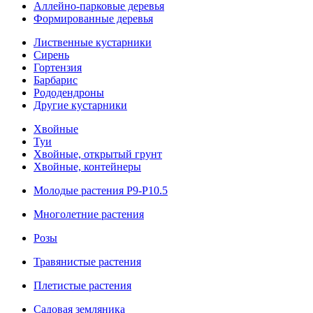
Аллейно-парковые деревья
Формированные деревья
Лиственные кустарники
Cирень
Гортензия
Барбарис
Рододендроны
Другие кустарники
Хвойные
Туи
Хвойные, открытый грунт
Хвойные, контейнеры
Молодые растения Р9-Р10.5
Многолетние растения
Розы
Травянистые растения
Плетистые растения
Садовая земляника