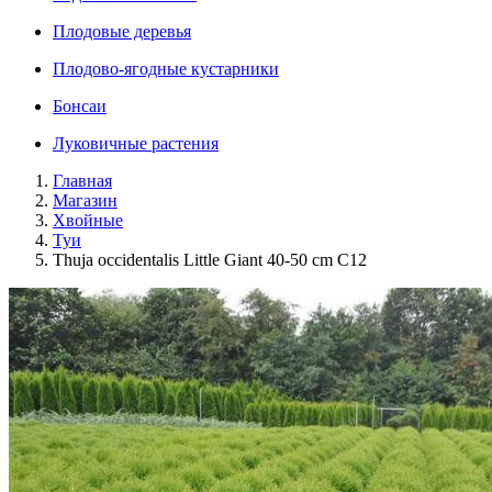
Плодовые деревья
Плодово-ягодные кустарники
Бонсаи
Луковичные растения
Главная
Магазин
Хвойные
Туи
Thuja occidentalis Little Giant 40-50 cm C12