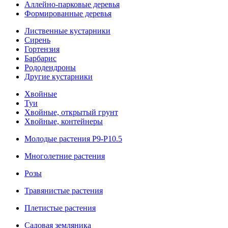
Аллейно-парковые деревья
Формированные деревья
Лиственные кустарники
Cирень
Гортензия
Барбарис
Рододендроны
Другие кустарники
Хвойные
Туи
Хвойные, открытый грунт
Хвойные, контейнеры
Молодые растения Р9-Р10.5
Многолетние растения
Розы
Травянистые растения
Плетистые растения
Садовая земляника