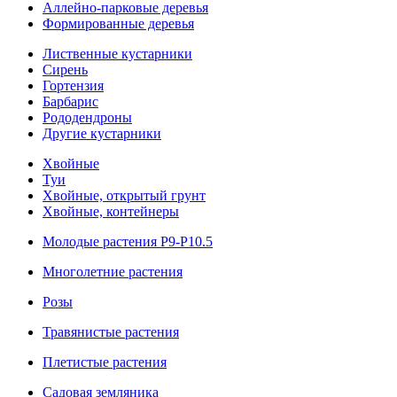
Аллейно-парковые деревья
Формированные деревья
Лиственные кустарники
Cирень
Гортензия
Барбарис
Рододендроны
Другие кустарники
Хвойные
Туи
Хвойные, открытый грунт
Хвойные, контейнеры
Молодые растения Р9-Р10.5
Многолетние растения
Розы
Травянистые растения
Плетистые растения
Садовая земляника